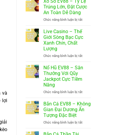
Xổ Số EV88 – Tỷ Lệ
EV88
May
Trúng Lớn, Đặt Cược
–
Ngay
An Toàn Dễ Dàng
Đặt
Hôm
Chức năng bình luận bị tắt
ở
Cược
Nay
Xổ
Bóng
Số
Đá,
Live Casino – Thế
EV88
Bóng
Giới Sòng Bạc Cực
–
Rổ
Xanh Chín, Chất
Tỷ
Tỷ
Lượng
Lệ
Lệ
Trúng
Chức năng bình luận bị tắt
Cao
ở
Lớn,
Live
Đặt
Casino
Nổ Hũ EV88 – Săn
Cược
–
Thưởng Với Qũy
An
Thế
Jackpot Cực Tiềm
Toàn
Giới
Năng
Dễ
Sòng
Dàng
Bạc
Chức năng bình luận bị tắt
ở
á và
Cực
Nổ
 lợi
Xanh
Hũ
Bắn Cá EV88 – Không
Chín,
EV88
Gian Đại Dương Ấn
Chất
–
Tượng Đặc Biệt
Lượng
Săn
giải
Chức năng bình luận bị tắt
ở
Thưởng
Bắn
Với
 kèo
Cá
Qũy
Bắn Cá Thần Tài