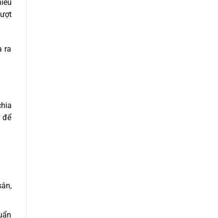
hiều
lượt
a ra
chia
y để
sân,
huẩn