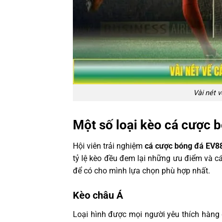
Vài nét 
Một số loại kèo cá cược 
Hội viên trải nghiệm
cá cược bóng đá
EV88
tỷ lệ kèo đều đem lại những ưu điểm và cá
để có cho mình lựa chọn phù hợp nhất.
Kèo châu Á
Loại hình được mọi người yêu thích hàng 