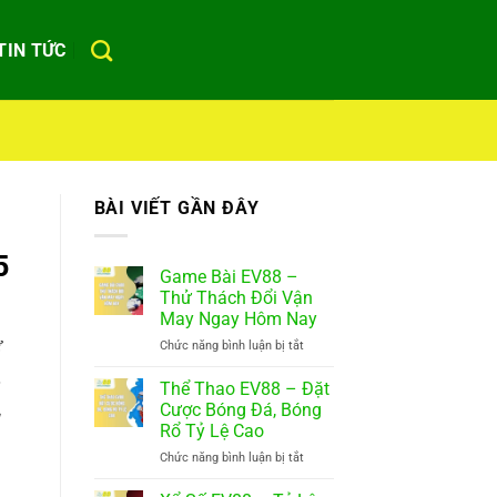
TIN TỨC
BÀI VIẾT GẦN ĐÂY
5
Game Bài EV88 –
Thử Thách Đổi Vận
May Ngay Hôm Nay
Chức năng bình luận bị tắt
ở
Game
Bài
Thể Thao EV88 – Đặt
EV88
Cược Bóng Đá, Bóng
–
Rổ Tỷ Lệ Cao
Thử
Chức năng bình luận bị tắt
ở
Thách
Thể
Đổi
Thao
Vận