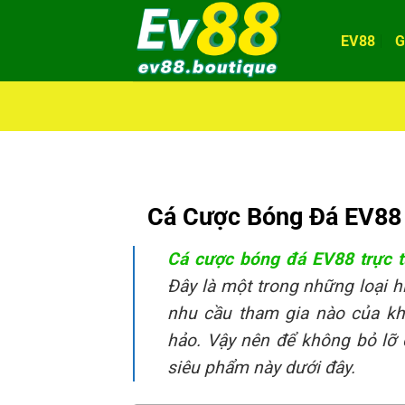
Bỏ
qua
EV88
G
nội
dung
Cá Cược Bóng Đá EV88
Cá cược bóng đá EV88 trực 
Đây là một trong những loại hì
nhu cầu tham gia nào của k
hảo. Vậy nên để không bỏ lỡ
siêu phẩm này dưới đây.