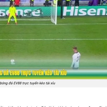
bóng đá EV88 trực tuyến kèo tài xỉu