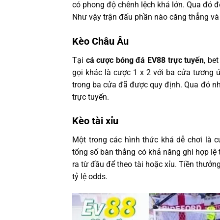
có phong độ chênh lệch khá lớn. Qua đó đội
Như vậy trận đấu phần nào căng thẳng và 
Kèo Châu Âu
Tại
cá cược bóng đá
EV88 trực tuyến
, be
gọi khác là cược 1 x 2 với ba cửa tương 
trong ba cửa đã được quy định. Qua đó nh
trực tuyến.
Kèo tài xỉu
Một trong các hình thức khá dễ chơi là c
tổng số bàn thắng có khả năng ghi hợp lệ
ra từ đầu để theo tài hoặc xỉu. Tiền thưở
tỷ lệ odds.