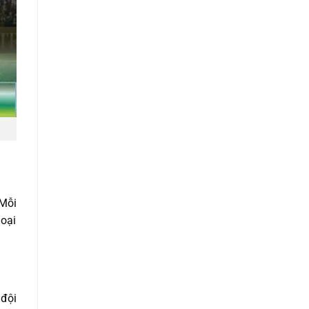
Tuyến
Độ
EV88
Chính
–
Xác
Trang
Cao
Giải
Trí
Casino
Top
1
 Mỗi
loại
 đội