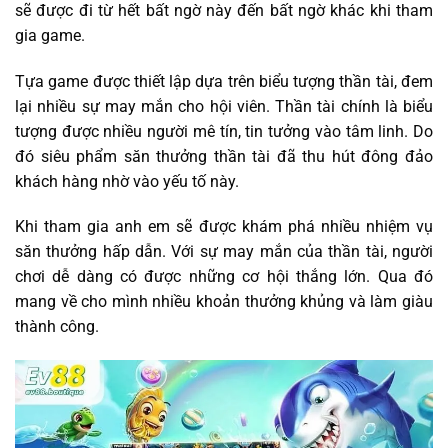
sẽ được đi từ hết bất ngờ này đến bất ngờ khác khi tham
gia game.
Tựa game được thiết lập dựa trên biểu tượng thần tài, đem
lại nhiều sự may mắn cho hội viên. Thần tài chính là biểu
tượng được nhiều người mê tín, tin tưởng vào tâm linh. Do
đó siêu phẩm săn thưởng thần tài đã thu hút đông đảo
khách hàng nhờ vào yếu tố này.
Khi tham gia anh em sẽ được khám phá nhiều nhiệm vụ
săn thưởng hấp dẫn. Với sự may mắn của thần tài, người
chơi dễ dàng có được những cơ hội thắng lớn. Qua đó
mang về cho mình nhiều khoản thưởng khủng và làm giàu
thành công.