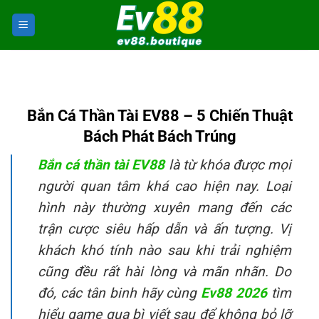
Bỏ
qua
nội
dung
Bắn Cá Thần Tài EV88 – 5 Chiến Thuật
Bách Phát Bách Trúng
Bắn cá thần tài EV88
là từ khóa được mọi
người quan tâm khá cao hiện nay. Loại
hình này thường xuyên mang đến các
trận cược siêu hấp dẫn và ấn tượng. Vị
khách khó tính nào sau khi trải nghiệm
cũng đều rất hài lòng và mãn nhãn. Do
đó, các tân binh hãy cùng
Ev88 2026
tìm
hiểu game qua bì viết sau để không bỏ lỡ