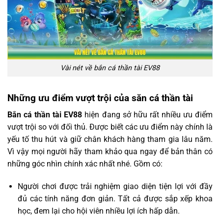
Vài nét về bắn cá thần tài EV88
Những ưu điểm vượt trội của săn cá thần tài
Bắn cá thần tài EV88
hiện đang sở hữu rất nhiều ưu điểm
vượt trội so với đối thủ. Được biết các ưu điểm này chính là
yếu tố thu hút và giữ chân khách hàng tham gia lâu năm.
Vì vậy mọi người hãy tham khảo qua ngay để bản thân có
những góc nhìn chính xác nhất nhé. Gồm có:
Người chơi được trải nghiệm giao diện tiện lợi với đầy
đủ các tính năng đơn giản. Tất cả được sắp xếp khoa
học, đem lại cho hội viên nhiều lợi ích hấp dẫn.