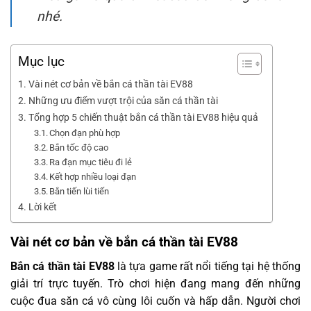
nhé.
Mục lục
Vài nét cơ bản về bắn cá thần tài EV88
Những ưu điểm vượt trội của săn cá thần tài
Tổng hợp 5 chiến thuật bắn cá thần tài EV88 hiệu quả
Chọn đạn phù hợp
Bắn tốc độ cao
Ra đạn mục tiêu đi lẻ
Kết hợp nhiều loại đạn
Bắn tiến lùi tiến
Lời kết
Vài nét cơ bản về bắn cá thần tài EV88
Bắn cá thần tài EV88
là tựa game rất nổi tiếng tại hệ thống
giải trí trực tuyến. Trò chơi hiện đang mang đến những
cuộc đua săn cá vô cùng lôi cuốn và hấp dẫn. Người chơi